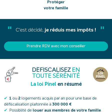
Protéger
votre famille
"
"
C'est décidé,
je réduis mes impôts !
Prendre RDV avec mon conseiller
DÉFISCALISEZ
EN
TOUTE SÉRÉNITÉ
La loi Pinel
en résumé
✔
1
ou
2
logements acquis par an pour une base de
défiscalisation plafonnée à
300 000 €
✔
Possiblité de
louer aux membres de votre famille