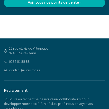
Voir tous nos points de vente ›
16 rue Alexis de Villeneuve
97400 Saint-Denis
0262 81 88 88
contact@runimmo.re
Recrutement
Toujours en recherche de nouveaux collaborateurs pour
développer notre société, n’hésitez pas à nous envoyer vos
candidatures.