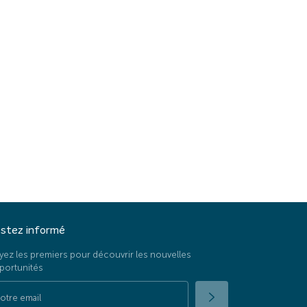
stez informé
yez les premiers pour découvrir les nouvelles
portunités