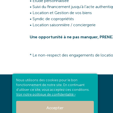
• Étude personnalisée
• Suivi du financement jusqu'à l'acte authenti
• Location et Gestion de vos biens
• Syndic de copropriétés
• Location saisonnière / conciergerie
Une opportunité à ne pas manquer, PREN
* Le non-respect des engagements de location e
Nous utilisons des cookies pour le bon
fonctionnement de notre site. En continuant
d'utiliser ce site, vous acceptez ces conditions.
Voir notre politique de confidentialité ›
16 rue Alexis de Villeneuve
97400 Saint-Denis
Accepter