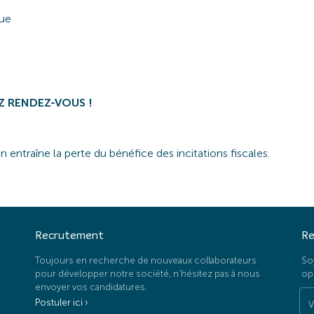
que
EZ RENDEZ-VOUS !
ntraîne la perte du bénéfice des incitations fiscales.
Recrutement
Re
Toujours en recherche de nouveaux collaborateurs
So
pour développer notre société, n’hésitez pas à nous
op
envoyer vos candidatures.
Postuler ici ›